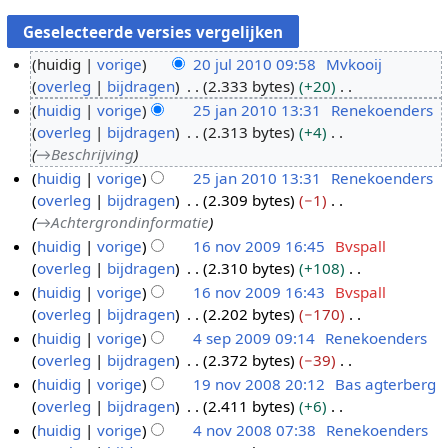
huidig
vorige
20 jul 2010 09:58
Mvkooij
overleg
bijdragen
2.333 bytes
+20
2
G
huidig
vorige
25 jan 2010 13:31
Renekoenders
0
e
overleg
bijdragen
2.313 bytes
+4
j
2
e
→
Beschrijving
u
5
n
huidig
vorige
25 jan 2010 13:31
Renekoenders
l
j
b
overleg
bijdragen
2.309 bytes
−1
2
a
e
→
Achtergrondinformatie
0
n
w
huidig
vorige
16 nov 2009 16:45
Bvspall
1
2
e
overleg
bijdragen
2.310 bytes
+108
1
0
0
r
G
huidig
vorige
16 nov 2009 16:43
Bvspall
6
1
k
e
overleg
bijdragen
2.202 bytes
−170
n
0
i
e
G
huidig
vorige
4 sep 2009 09:14
Renekoenders
o
n
n
e
overleg
bijdragen
2.372 bytes
−39
v
4
g
b
e
G
huidig
vorige
19 nov 2008 20:12
Bas agterberg
2
s
s
e
n
e
overleg
bijdragen
2.411 bytes
+6
0
e
1
s
w
b
e
G
huidig
vorige
4 nov 2008 07:38
Renekoenders
0
p
9
a
e
e
n