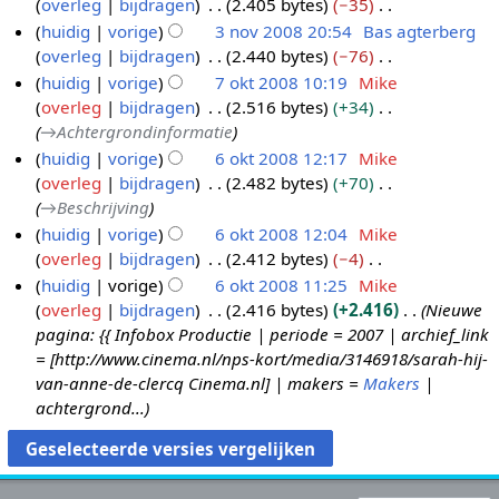
e
overleg
bijdragen
2.405 bytes
−35
9
2
n
4
m
r
w
b
e
G
huidig
vorige
3 nov 2008 20:54
Bas agterberg
0
o
n
e
k
e
e
n
e
overleg
bijdragen
2.440 bytes
−76
0
v
o
3
n
i
r
w
b
e
G
huidig
vorige
7 okt 2008 10:19
Mike
9
2
v
n
v
n
k
e
e
n
e
overleg
bijdragen
2.516 bytes
+34
0
2
o
7
a
g
i
r
w
b
e
→
Achtergrondinformatie
0
0
v
o
t
s
n
k
e
e
n
huidig
vorige
6 okt 2008 12:17
Mike
t
8
0
2
k
s
g
i
r
w
b
overleg
bijdragen
2.482 bytes
+70
i
6
8
0
t
a
s
n
k
e
e
→
Beschrijving
n
o
0
2
m
s
g
i
r
w
g
huidig
vorige
6 okt 2008 12:04
Mike
k
8
0
e
a
s
n
k
e
overleg
bijdragen
2.412 bytes
−4
t
0
n
m
s
g
i
r
G
huidig
vorige
6 okt 2008 11:25
Mike
2
8
v
e
a
s
n
k
e
overleg
bijdragen
2.416 bytes
+2.416
Nieuwe
0
a
n
m
s
g
i
e
pagina: {{ Infobox Productie | periode = 2007 | archief_link
t
0
v
e
a
s
n
n
= [http://www.cinema.nl/nps-kort/media/3146918/sarah-hij-
t
8
a
n
m
s
g
b
van-anne-de-clercq Cinema.nl] | makers =
Makers
|
i
t
v
e
a
s
e
achtergrond...
n
t
a
n
m
s
w
g
i
t
v
e
a
e
n
t
a
n
m
r
g
i
t
v
e