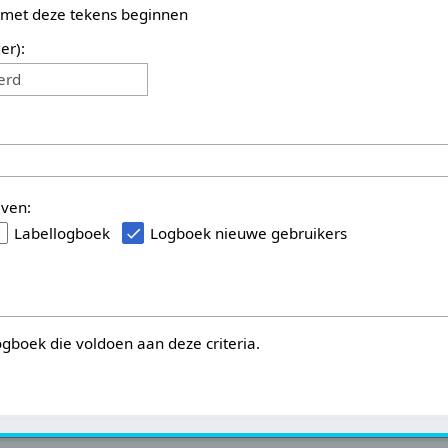
 met deze tekens beginnen
er):
erd
even:
Labellogboek
Logboek nieuwe gebruikers
logboek die voldoen aan deze criteria.