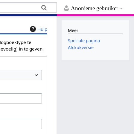
Anonieme gebruiker
Hulp
Meer
Speciale pagina
 logboektype te
Afdrukversie
evoelig) in te geven.