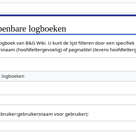
openbare logboeken
ogboek van B&G Wiki. U kunt de lijst filteren door een specifiek
rsnaam (hoofdlettergevoelig) of paginatitel (tevens hoofdletterg
e logboeken
bruiker:gebruikersnaam voor gebruiker):