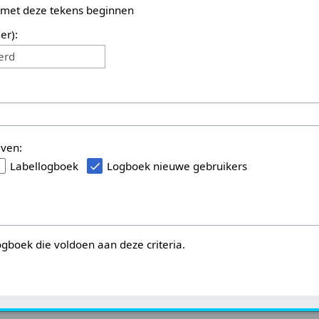
 met deze tekens beginnen
er):
erd
even:
Labellogboek
Logboek nieuwe gebruikers
logboek die voldoen aan deze criteria.