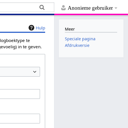
Anonieme gebruiker
Hulp
Meer
Speciale pagina
 logboektype te
Afdrukversie
evoelig) in te geven.