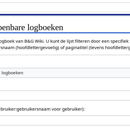
openbare logboeken
ogboek van B&G Wiki. U kunt de lijst filteren door een specifiek
rsnaam (hoofdlettergevoelig) of paginatitel (tevens hoofdletterg
e logboeken
bruiker:gebruikersnaam voor gebruiker):