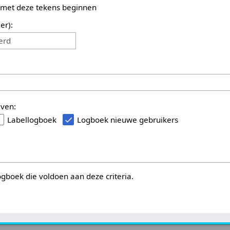
 met deze tekens beginnen
er):
erd
even:
Labellogboek
Logboek nieuwe gebruikers
logboek die voldoen aan deze criteria.