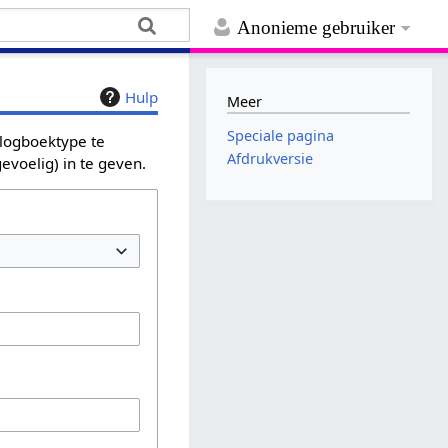
Anonieme gebruiker
Hulp
Meer
Speciale pagina
 logboektype te
Afdrukversie
evoelig) in te geven.