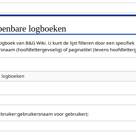
openbare logboeken
ogboek van B&G Wiki. U kunt de lijst filteren door een specifiek
rsnaam (hoofdlettergevoelig) of paginatitel (tevens hoofdletterg
e logboeken
bruiker:gebruikersnaam voor gebruiker):