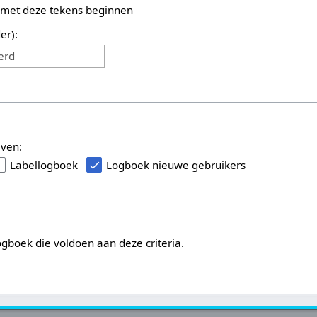
 met deze tekens beginnen
er):
erd
even:
Labellogboek
Logboek nieuwe gebruikers
logboek die voldoen aan deze criteria.