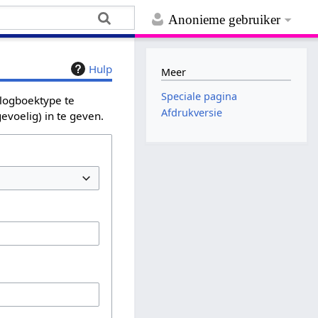
Anonieme gebruiker
Hulp
Meer
Speciale pagina
 logboektype te
Afdrukversie
evoelig) in te geven.