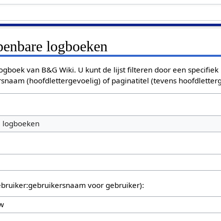
openbare logboeken
ogboek van B&G Wiki. U kunt de lijst filteren door een specifiek
rsnaam (hoofdlettergevoelig) of paginatitel (tevens hoofdletterg
e logboeken
bruiker:gebruikersnaam voor gebruiker):