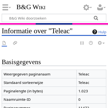
B&G Wiki
Informatie over "Teleac"
Hulp
Basisgegevens
Weergegeven paginanaam
Teleac
Standaard sorteerwijze
Teleac
Paginalengte (in bytes)
1.023
Naamruimte-ID
0
Paginanummer
11472