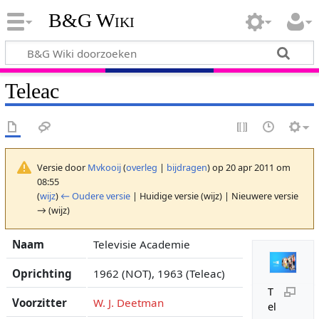
B&G Wiki
Teleac
Versie door
Mvkooij
(
overleg
|
bijdragen
)
op 20 apr 2011 om
08:55
(
wijz
)
← Oudere versie
| Huidige versie (wijz) | Nieuwere versie
→ (wijz)
Naam
Televisie Academie
Oprichting
1962 (NOT), 1963 (Teleac)
T
Voorzitter
W. J. Deetman
el