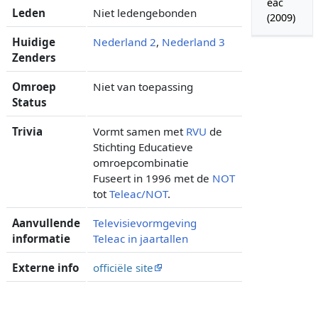
eac
Leden
Niet ledengebonden
(2009)
Huidige
Nederland 2
,
Nederland 3
Zenders
Omroep
Niet van toepassing
Status
Trivia
Vormt samen met
RVU
de
Stichting Educatieve
omroepcombinatie
Fuseert in 1996 met de
NOT
tot
Teleac/NOT
.
Aanvullende
Televisievormgeving
informatie
Teleac in jaartallen
Externe info
officiële site