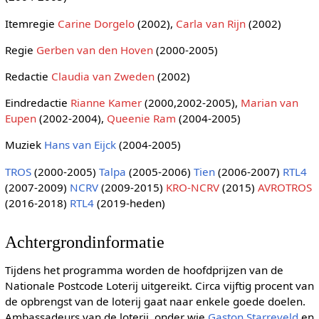
Itemregie
Carine Dorgelo
(2002),
Carla van Rijn
(2002)
Regie
Gerben van den Hoven
(2000-2005)
Redactie
Claudia van Zweden
(2002)
Eindredactie
Rianne Kamer
(2000,2002-2005),
Marian van
Eupen
(2002-2004),
Queenie Ram
(2004-2005)
Muziek
Hans van Eijck
(2004-2005)
TROS
(2000-2005)
Talpa
(2005-2006)
Tien
(2006-2007)
RTL4
(2007-2009)
NCRV
(2009-2015)
KRO-NCRV
(2015)
AVROTROS
(2016-2018)
RTL4
(2019-heden)
Achtergrondinformatie
Tijdens het programma worden de hoofdprijzen van de
Nationale Postcode Loterij uitgereikt. Circa vijftig procent van
de opbrengst van de loterij gaat naar enkele goede doelen.
Ambassadeurs van de loterij, onder wie
Gaston Starreveld
en