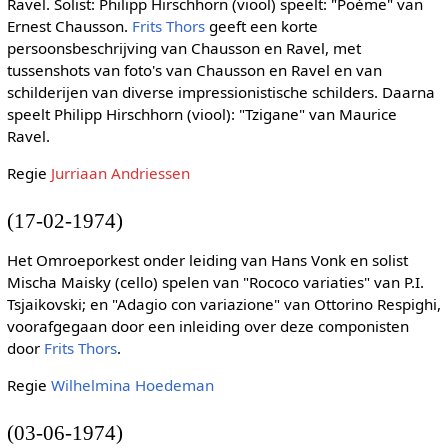
Ravel. Solist: Philipp Hirschhorn (viool) speelt: "Poème" van
Ernest Chausson.
Frits Thors
geeft een korte
persoonsbeschrijving van Chausson en Ravel, met
tussenshots van foto's van Chausson en Ravel en van
schilderijen van diverse impressionistische schilders. Daarna
speelt Philipp Hirschhorn (viool): "Tzigane" van Maurice
Ravel.
Regie
Jurriaan Andriessen
(17-02-1974)
Het Omroeporkest onder leiding van Hans Vonk en solist
Mischa Maisky (cello) spelen van "Rococo variaties" van P.I.
Tsjaikovski; en "Adagio con variazione" van Ottorino Respighi,
voorafgegaan door een inleiding over deze componisten
door
Frits Thors
.
Regie
Wilhelmina Hoedeman
(03-06-1974)