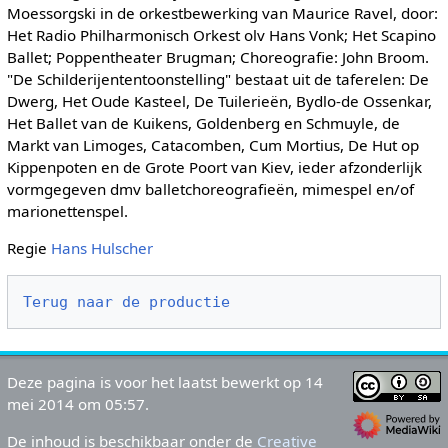
Moessorgski in de orkestbewerking van Maurice Ravel, door:
Het Radio Philharmonisch Orkest olv Hans Vonk; Het Scapino
Ballet; Poppentheater Brugman; Choreografie: John Broom.
"De Schilderijententoonstelling" bestaat uit de taferelen: De
Dwerg, Het Oude Kasteel, De Tuilerieën, Bydlo-de Ossenkar,
Het Ballet van de Kuikens, Goldenberg en Schmuyle, de
Markt van Limoges, Catacomben, Cum Mortius, De Hut op
Kippenpoten en de Grote Poort van Kiev, ieder afzonderlijk
vormgegeven dmv balletchoreografieën, mimespel en/of
marionettenspel.
Regie
Hans Hulscher
Terug naar de productie
Deze pagina is voor het laatst bewerkt op 14
mei 2014 om 05:57.
De inhoud is beschikbaar onder de
Creative