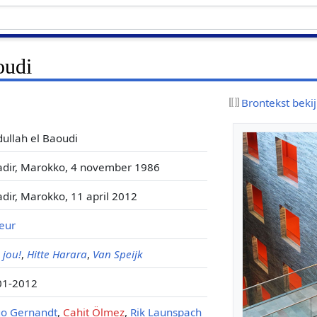
oudi
Brontekst beki
ullah el Baoudi
dir, Marokko, 4 november 1986
dir, Marokko, 11 april 2012
eur
 jou!
,
Hitte Harara
,
Van Speijk
01-2012
go Gernandt
,
Cahit Ölmez
,
Rik Launspach