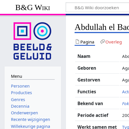
B&G Wiki
Abdullah el Ba
Pagina
Overleg
Naam
Abd
Geboren
Aga
Menu
Gestorven
Aga
Personen
Functies
Act
Producties
Genres
Bekend van
Fok
Decennia
Onderwerpen
Periode actief
20
Recente wijzigingen
Willekeurige pagina
Werkt samen met
Ty