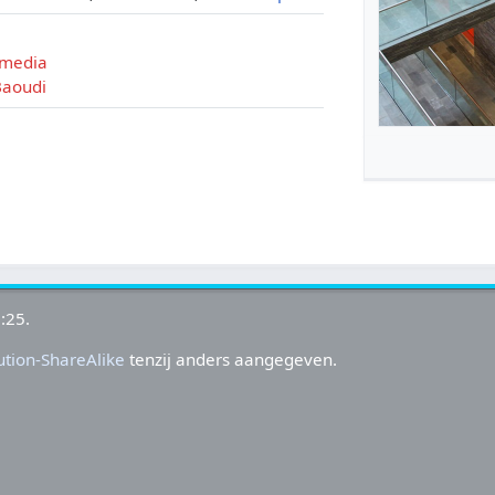
 media
Baoudi
:25.
tion-ShareAlike
tenzij anders aangegeven.