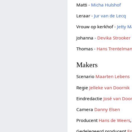
Matti -
Micha Hulshof
Leraar -
Jur van de Lecq
Vrouw op kerkhof -
Jetty M
Johanna -
Devika Strooker
Thomas -
Hans Trentelma
Makers
Scenario
Maarten Lebens
Regie
Jelleke van Doornik
Eindredactie
José van Doo
Camera
Danny Elsen
Producent
Hans de Weers
Gedelegeerd producent
Er