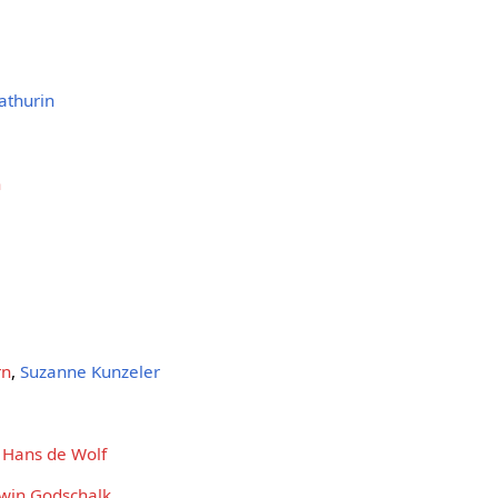
athurin
n
rn
,
Suzanne Kunzeler
,
Hans de Wolf
win Godschalk