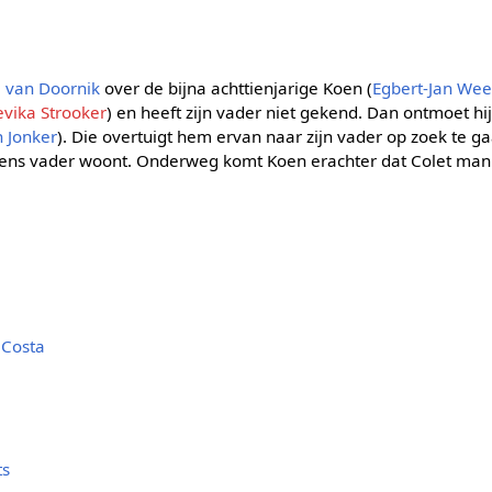
e van Doornik
over de bijna achttienjarige Koen (
Egbert-Jan We
vika Strooker
) en heeft zijn vader niet gekend. Dan ontmoet hi
 Jonker
). Die overtuigt hem ervan naar zijn vader op zoek te g
ns vader woont. Onderweg komt Koen erachter dat Colet manis
 Costa
ts