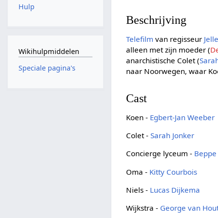
Hulp
Beschrijving
Telefilm
van regisseur
Jell
alleen met zijn moeder (
De
Wikihulpmiddelen
anarchistische Colet (
Sarah
Speciale pagina's
naar Noorwegen, waar Koe
Cast
Koen -
Egbert-Jan Weeber
Colet -
Sarah Jonker
Concierge lyceum -
Beppe
Oma -
Kitty Courbois
Niels -
Lucas Dijkema
Wijkstra -
George van Hou