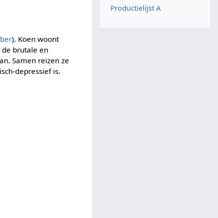
Productielijst A
eber
). Koen woont
j de brutale en
aan. Samen reizen ze
ch-depressief is.