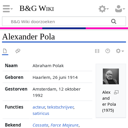
B&G Wiki
Alexander Pola
Naam
Abraham Polak
Geboren
Haarlem, 26 juni 1914
Gestorven
Amsterdam, 12 oktober
Alex
1992
and
er Pola
Functies
acteur
,
tekstschrijver
,
(1975)
satiricus
Bekend
Cassata
,
Farce Majeure
,