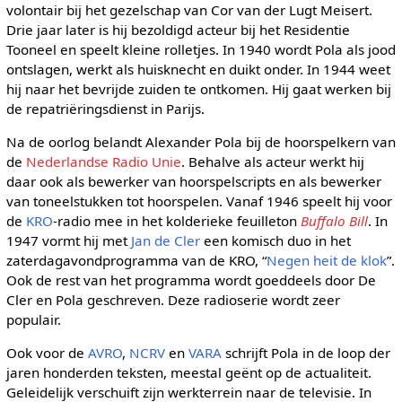
volontair bij het gezelschap van Cor van der Lugt Meisert.
Drie jaar later is hij bezoldigd acteur bij het Residentie
Tooneel en speelt kleine rolletjes. In 1940 wordt Pola als jood
ontslagen, werkt als huisknecht en duikt onder. In 1944 weet
hij naar het bevrijde zuiden te ontkomen. Hij gaat werken bij
de repatriëringsdienst in Parijs.
Na de oorlog belandt Alexander Pola bij de hoorspelkern van
de
Nederlandse Radio Unie
. Behalve als acteur werkt hij
daar ook als bewerker van hoorspelscripts en als bewerker
van toneelstukken tot hoorspelen. Vanaf 1946 speelt hij voor
de
KRO
-radio mee in het kolderieke feuilleton
Buffalo Bill
. In
1947 vormt hij met
Jan de Cler
een komisch duo in het
zaterdagavondprogramma van de KRO, “
Negen heit de klok
”.
Ook de rest van het programma wordt goeddeels door De
Cler en Pola geschreven. Deze radioserie wordt zeer
populair.
Ook voor de
AVRO
,
NCRV
en
VARA
schrijft Pola in de loop der
jaren honderden teksten, meestal geënt op de actualiteit.
Geleidelijk verschuift zijn werkterrein naar de televisie. In