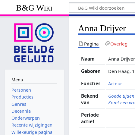
B&G Wiki
Anna Drijver
Pagina
Overleg
Naam
Anna Drijve
Geboren
Den Haag, 1
Menu
Functies
Acteur
Personen
Bekend
Goede tijden 
Producties
van
Komt een vro
Genres
Decennia
Periode
Onderwerpen
actief
Recente wijzigingen
Willekeurige pagina