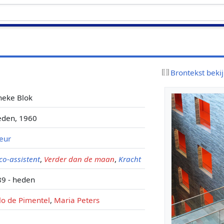
Brontekst beki
neke Blok
eden, 1960
eur
co-assistent
,
Verder dan de maan
,
Kracht
9 - heden
lo de Pimentel
,
Maria Peters