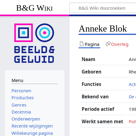
B&G Wiki
Anneke Blok
Pagina
Overleg
Naam
An
Geboren
Rh
Menu
Functies
Act
Personen
Bekend van
De 
Producties
Genres
Periode actief
198
Decennia
Onderwerpen
Werkt samen met
Pol
Recente wijzigingen
Willekeurige pagina