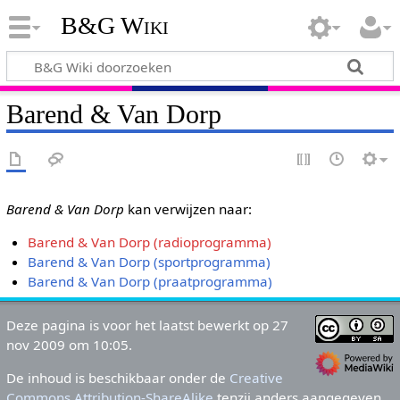
B&G Wiki
Barend & Van Dorp
Barend & Van Dorp
kan verwijzen naar:
Barend & Van Dorp (radioprogramma)
Barend & Van Dorp (sportprogramma)
Barend & Van Dorp (praatprogramma)
Deze pagina is voor het laatst bewerkt op 27
nov 2009 om 10:05.
De inhoud is beschikbaar onder de
Creative
Commons Attribution-ShareAlike
tenzij anders aangegeven.