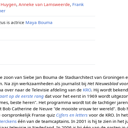
 Huygen
,
Anneke van Lamsweerde
,
Frank
mer
zus is actrice
Maya Bouma
de zoon van Siebe Jan Bouma de Stadsarchitect van Groningen
 Na zijn werkzaamheden als journalist bij
Het Nieuwsblad voo
 over naar de Televisie afdeling van de
KRO
. Hij wordt bekend
aart op de eerste rang
dat voor het eerst in 1969 wordt uitgezo
dames, beste heren". Het programma wordt tot de tachtiger jare
 Bob Catherine de Neuve "de mooiste vrouw ter wereld". Bob 
 oorspronkelijk Franse quiz
Cijfers en letters
voor de KRO. In h
Merckens
één van de teamcaptains. In 2001 is hij te zien in he
 jaar televisie in Nederland. In 2006 is hij één van de gasten in