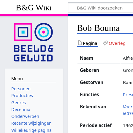
B&G Wiki
Bob Bouma
Pagina
Overleg
Naam
Alfr
Geboren
Gron
Menu
Gestorven
Baar
Personen
Functies
Pres
Producties
Genres
Bekend van
Voor
Decennia
lette
Onderwerpen
Recente wijzigingen
Periode actief
196
Willekeurige pagina