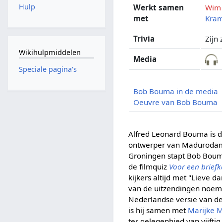
Hulp
Werkt samen
Wim
met
Kra
Trivia
Zijn 
Wikihulpmiddelen
Media
Speciale pagina's
Bob Bouma in de media
Oeuvre van Bob Bouma
Alfred Leonard Bouma is 
ontwerper van Madurodam.
Groningen stapt Bob Bouma
de filmquiz
Voor een briefk
kijkers altijd met "Lieve 
van de uitzendingen noemt
Nederlandse versie van de
is hij samen met
Marijke 
ter gelegenhied van vijftig