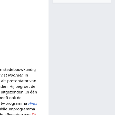
 en stedebouwkundig
r het Noorden
in
 als presentator van
nden. Hij begroet de
n uitgezonden. In één
heeft ook de
et tv-programma
Hints
t jubileumprogramma
 de aflevering van
TV