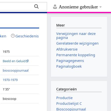
Anonieme gebruiker
Meer
Verwijzingen naar deze
jken
Geschiedenis
pagina
Gerelateerde wijzigingen
Afdrukversie
1975
Permanente koppeling
Paginagegevens
Beeld en Geluid
Paginalogboek
bioscoopjournaal
1970-1979
Categorieën
1'35"
Productie
bioscoop
Productielijst C
Bioscoopjournaal