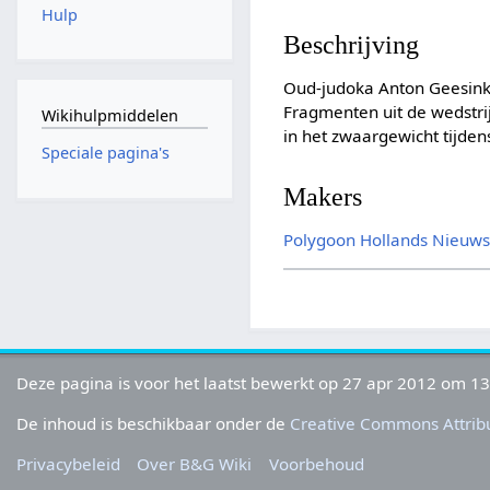
Hulp
Beschrijving
Oud-judoka Anton Geesink 
Fragmenten uit de wedstri
Wikihulpmiddelen
in het zwaargewicht tijde
Speciale pagina's
Makers
Polygoon
Hollands Nieuw
Deze pagina is voor het laatst bewerkt op 27 apr 2012 om 13
De inhoud is beschikbaar onder de
Creative Commons Attribu
Privacybeleid
Over B&G Wiki
Voorbehoud