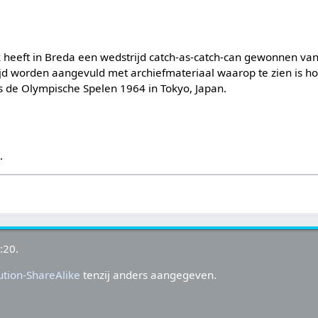
heeft in Breda een wedstrijd catch-as-catch-can gewonnen van
jd worden aangevuld met archiefmateriaal waarop te zien is h
ns de Olympische Spelen 1964 in Tokyo, Japan.
s
.
:20.
tion-ShareAlike
tenzij anders aangegeven.