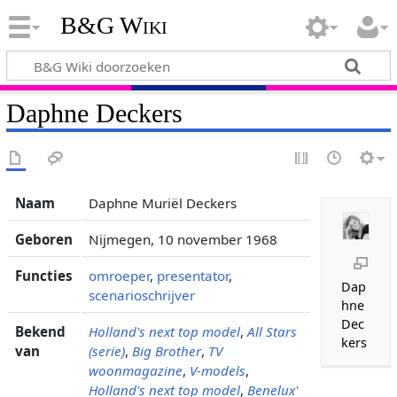
B&G Wiki
Daphne Deckers
Naam
Daphne Muriël Deckers
Geboren
Nijmegen, 10 november 1968
Functies
omroeper
,
presentator
,
Dap
scenarioschrijver
hne
Dec
Bekend
Holland's next top model
,
All Stars
kers
van
(serie)
,
Big Brother
,
TV
woonmagazine
,
V-models
,
Holland's next top model
,
Benelux'