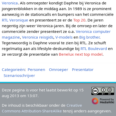
Veronica
. Als omroepster kondigt Daphne bij Veronica de
jongerenblokken in de middag aan. In 1989 is ze prominent
aanwezig in de stationcalls en bumpers van het commerciële
RTL Veronique
en presenteert ze er de
Top 20
. De jaren
negentig zijn weer Veronica-jaren. Bij de omroep en later de
commerciële zender presenteert ze o.a.
Veronica computer
magazine
,
Veronica reisgids
,
V-models
en
Big brother
.
Tegenwoordig is Daphne vooral te zien bij RTL. Ze schuift
regelmatig aan als lifestyle-deskundige bij
RTL Boulevard
en
ze verzorgt de presentatie van
Benelux next top model
.
Categorieën
:
Personen
Omroeper
Presentator
Scenarioschrijver
Deze pagina is voor het laatst bewerkt op 15
aug 2013 om 13:07.
De inhoud is beschikbaar onder de
Creative
Commons Attribution-ShareAlike
tenzij anders aangegeven.