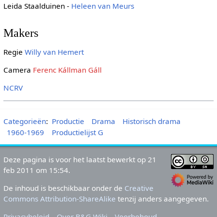
Leida Staalduinen -
Heleen van Meurs
Makers
Regie
Willy van Hemert
Camera
Ferenc Kállman Gáll
NCRV
Categorieën
:
Productie
Drama
Historisch drama
1960-1969
Productielijst G
Deze pagina is voor het laatst bewerkt op 21
feb 2011 om 15:54.
De inhoud is beschikbaar onder de
Creative
Commons Attribution-ShareAlike
tenzij anders aangegeven.
Privacybeleid
Over B&G Wiki
Voorbehoud