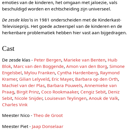
emoties van de kinderen, het omgaan met jaloezie, vals
beschuldigd worden en echtscheiding zijn universeel.
De zesde klas'
is in 1981 onderscheiden met de Kinderkast-
Televisieprijs. Het goede acteerspel van de kinderen en de
herkenbare problematiek hebben hier vast aan bijgedragen.
Cast
De zesde klas -
Peter Bergen
,
Marieke van Benten
,
Huib
Blok
,
Marc van den Boggende
,
Amon van den Borg
,
Simone
Engelsbel
,
Mylou Franken
,
Cyntha Hardenberg
,
Raymond
Kramer
,
Gilian Lelyveld
,
Eric Mayer
,
Barbara op den Orth
,
Machiel van der Plas
,
Barbara Pouwels
,
Annemieke van
Praag
,
Birgit Prinz
,
Coco Rookmaaker
,
Cengiz Sebit
,
Deniz
Sebit
,
Nicole Snijder
,
Louisevan Teylingen
,
Anouk de Valk
,
Charles Vink
Meester Nico -
Theo de Groot
Meester Piet -
Jaap Donselaar