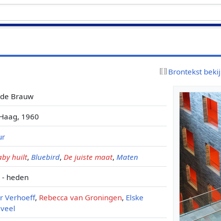
Brontekst beki
e de Brauw
Haag, 1960
ur
by huilt
,
Bluebird
,
De juiste maat
,
Maten
 - heden
er Verhoeff
,
Rebecca van Groningen
,
Elske
eveel