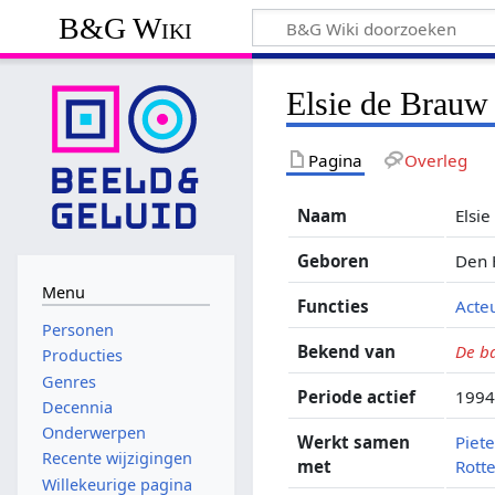
B&G Wiki
Elsie de Brauw
Pagina
Overleg
Naam
Elsi
Geboren
Den 
Menu
Functies
Acte
Personen
Bekend van
De ba
Producties
Genres
Periode actief
1994
Decennia
Onderwerpen
Werkt samen
Piet
Recente wijzigingen
met
Rott
Willekeurige pagina