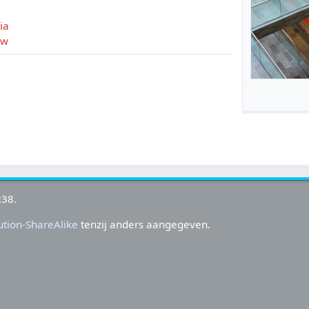
ia
uw
:38.
tion-ShareAlike
tenzij anders aangegeven.