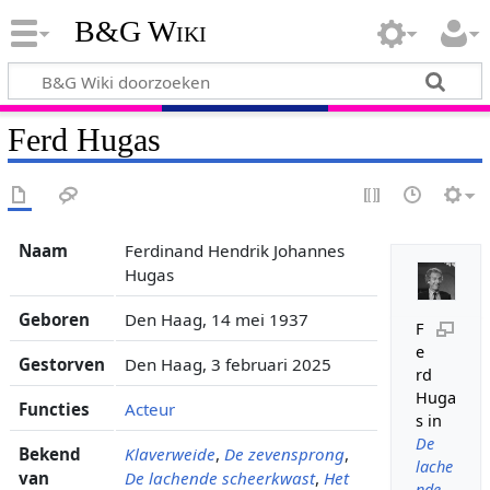
B&G Wiki
Ferd Hugas
Naam
Ferdinand Hendrik Johannes
Hugas
Geboren
Den Haag, 14 mei 1937
F
e
Gestorven
Den Haag, 3 februari 2025
rd
Huga
Functies
Acteur
s in
De
Bekend
Klaverweide
,
De zevensprong
,
lache
van
De lachende scheerkwast
,
Het
nde