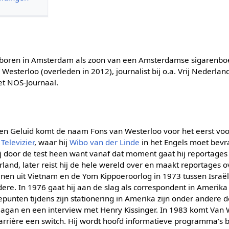
eboren in Amsterdam als zoon van een Amsterdamse sigarenboer
Westerloo (overleden in 2012), journalist bij o.a. Vrij Nederla
et NOS-Journaal.
 en Geluid komt de naam Fons van Westerloo voor het eerst voor
 Televizier
, waar hij
Wibo van der Linde
in het Engels moet bevr
hij door de test heen want vanaf dat moment gaat hij reportage
land, later reist hij de hele wereld over en maakt reportages 
nen uit Vietnam en de Yom Kippoeroorlog in 1973 tussen Israë
dere. In 1976 gaat hij aan de slag als correspondent in Amerik
punten tijdens zijn stationering in Amerika zijn onder andere 
agan en een interview met Henry Kissinger. In 1983 komt Van 
arrière een switch. Hij wordt hoofd informatieve programma's b