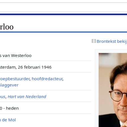
rloo
Brontekst beki
s van Westerloo
terdam, 26 februari 1946
oepbestuurder
,
hoofdredacteur
,
slaggever
bus
,
Hart van Nederland
0 - heden
n de Mol