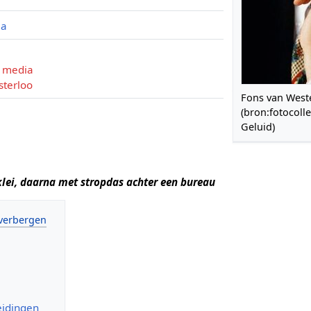
ia
e media
sterloo
Fons van West
(bron:fotocolle
Geluid)
klei, daarna met stropdas achter een bureau
eidingen