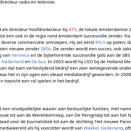
irecteur radio en televisie.
 als directeur-hoofdredacteur bij
AT5
, de lokale Amsterdamse z
t een ook in de regio rond Amsterdam succesvolle zender. Na z
ij diverse commerciële omroepen. Hij zet eerst
RTL5
op poten, da
 toen nieuwe zender
SBS6
. De zender wordt een succes, ook zake
ng van
Veronica
en de bijbehorende succesvolle gids aan de SBS 
n Nederland
en
De bus
. In 2003 wordt hij CEO bij de Holland M
 van dat toen verlieslijdend bedrijf een zeer winstgevende ond
as het in zijn ogen een ideaal mediabedrijf geworden. In 2008 v
an toezicht een rol spelen in het bedrijf.
t een onuitputtelijke waaier aan bestuurlijke functies, met name
bouw tot aan de Wereldomroep, van De Persgroep tot aan het 
ad voor de Journalistiek tot aan de stichting 'Het nieuwe Paroo
mediawereld als hij voorzitter wordt van
Wakker Nederland
, o