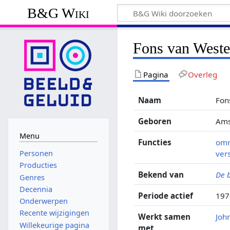
B&G Wiki
Fons van Weste
Pagina
Overleg
Naam
Fon
Geboren
Ams
Menu
Functies
omr
ver
Personen
Producties
Bekend van
De 
Genres
Decennia
Periode actief
197
Onderwerpen
Recente wijzigingen
Werkt samen
Joh
Willekeurige pagina
met