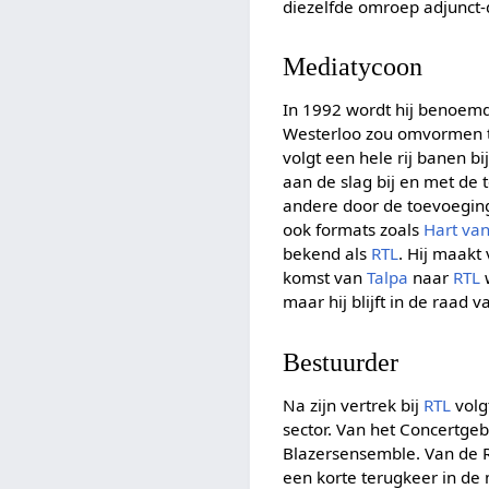
diezelfde omroep adjunct-d
Mediatycoon
In 1992 wordt hij benoemd
Westerloo zou omvormen to
volgt een hele rij banen b
aan de slag bij en met de
andere door de toevoegi
ook formats zoals
Hart va
bekend als
RTL
. Hij maakt
komst van
Talpa
naar
RTL
w
maar hij blijft in de raad v
Bestuurder
Na zijn vertrek bij
RTL
volg
sector. Van het Concertge
Blazersensemble. Van de Ra
een korte terugkeer in de 