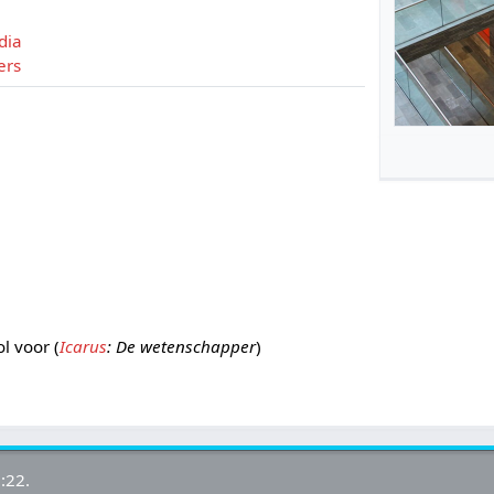
dia
ers
l voor (
Icarus
: De wetenschapper
)
:22.