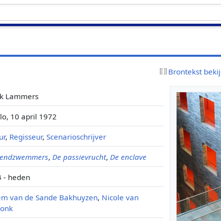
s
Brontekst beki
nk Lammers
lo, 10 april 1972
ur
,
Regisseur
,
Scenarioschrijver
tendzwemmers
,
De passievrucht
,
De enclave
 - heden
em van de Sande Bakhuyzen
,
Nicole van
donk