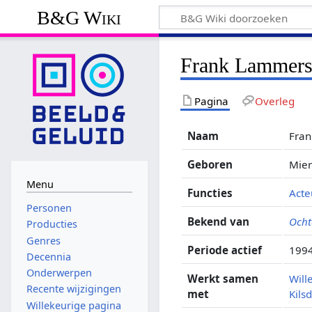
B&G Wiki
Frank Lammer
Pagina
Overleg
Naam
Fra
Geboren
Mier
Menu
Functies
Acte
Personen
Bekend van
Och
Producties
Genres
Periode actief
1994
Decennia
Onderwerpen
Werkt samen
Will
Recente wijzigingen
met
Kils
Willekeurige pagina