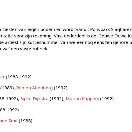
artiesten van eigen bodem en wordt vanuit Ponypark Slaghare
tatie voor zijn rekening. Vast onderdeel is de 'Gouwe Ouwe Ka
e artiest zijn succesnummer van weleer nog eens ten gehore b
euwe' een vaste rubriek.
jer
(1988-1992)
(1989),
Romeo Altenberg
(1992)
88-1992),
Sipke Dijkstra
(1992),
Marian Kappers
(1992)
88-1992)
heo Smit
(1988)