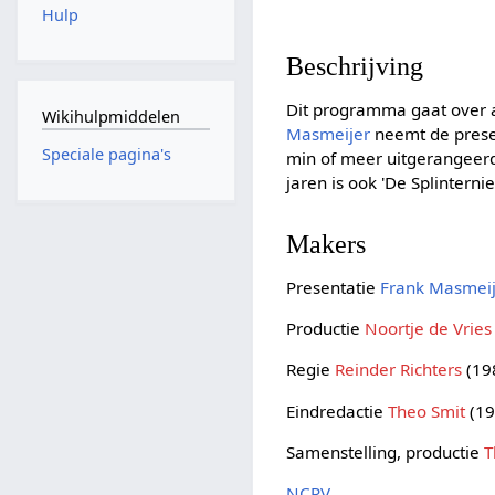
Hulp
Beschrijving
Dit programma gaat over 
Wikihulpmiddelen
Masmeijer
neemt de presen
Speciale pagina's
min of meer uitgerangeerd
jaren is ook 'De Splinterni
Makers
Presentatie
Frank Masmei
Productie
Noortje de Vries
Regie
Reinder Richters
(19
Eindredactie
Theo Smit
(19
Samenstelling, productie
T
NCRV