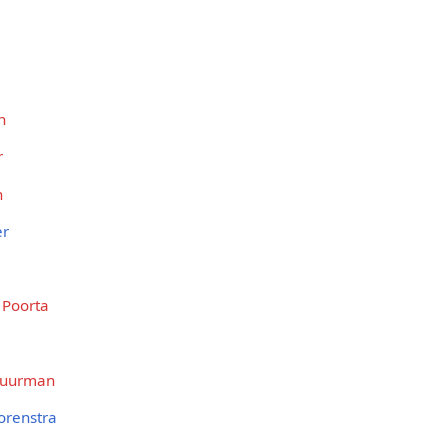
n
r
n
er
 Poorta
huurman
orenstra