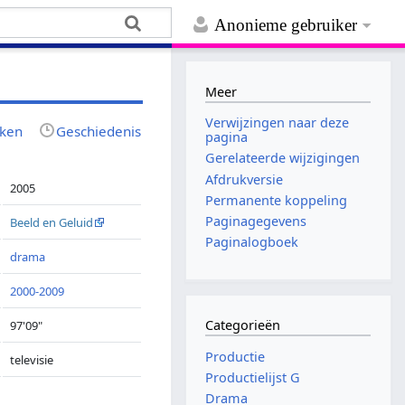
Anonieme gebruiker
Meer
Verwijzingen naar deze
jken
Geschiedenis
pagina
Gerelateerde wijzigingen
Afdrukversie
2005
Permanente koppeling
Paginagegevens
Beeld en Geluid
Paginalogboek
drama
2000-2009
Categorieën
97'09"
Productie
televisie
Productielijst G
Drama