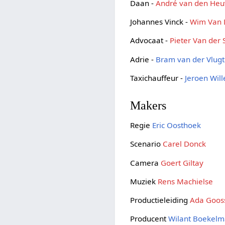
Daan -
André van den Heu
Johannes Vinck -
Wim Van D
Advocaat -
Pieter Van der
Adrie -
Bram van der Vlugt
Taxichauffeur -
Jeroen Wil
Makers
Regie
Eric Oosthoek
Scenario
Carel Donck
Camera
Goert Giltay
Muziek
Rens Machielse
Productieleiding
Ada Goos
Producent
Wilant Boekel