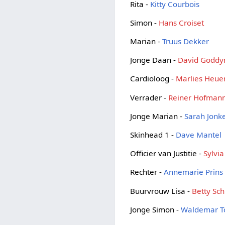
Rita -
Kitty Courbois
Simon -
Hans Croiset
Marian -
Truus Dekker
Jonge Daan -
David Goddy
Cardioloog -
Marlies Heue
Verrader -
Reiner Hofman
Jonge Marian -
Sarah Jonk
Skinhead 1 -
Dave Mantel
Officier van Justitie -
Sylvia
Rechter -
Annemarie Prins
Buurvrouw Lisa -
Betty Sc
Jonge Simon -
Waldemar T