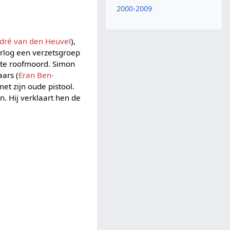
2000-2009
dré van den Heuvel
),
rlog een verzetsgroep
rute roofmoord. Simon
aars (
Eran Ben-
t zijn oude pistool.
n. Hij verklaart hen de