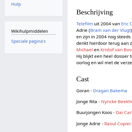
Hulp
Beschrijving
Telefilm
uit 2004 van
Eric
Adrie (
Bram van der Vlugt
Wikihulpmiddelen
en zijn in 2004 nog steed
Speciale pagina's
denkt hierdoor terug aan zi
Michael
en
Kristof van Bo
Hij blijkt een heel dossie
oorlog en wil met de verze
Cast
Goran -
Dragan Bakema
Jonge Rita -
Nyncke Beekh
Buurjongen Koos -
Dai Car
Jonge Adrie -
Raoul Copier