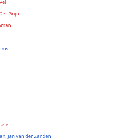
vel
er Grijn
 Sman
lems
sens
man
,
Jan van der Zanden