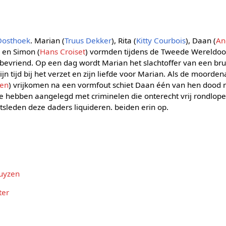
 Oosthoek
. Marian (
Truus Dekker
), Rita (
Kitty Courbois
), Daan (
An
) en Simon (
Hans Croiset
) vormden tijdens de Tweede Wereldoo
s bevriend. Op een dag wordt Marian het slachtoffer van een b
jn tijd bij het verzet en zijn liefde voor Marian. Als de moorden
ven
) vrijkomen na een vormfout schiet Daan één van hen dood me
r te hebben aangelegd met criminelen die onterecht vrij rondlope
tsleden deze daders liquideren. beiden erin op.
uyzen
ter