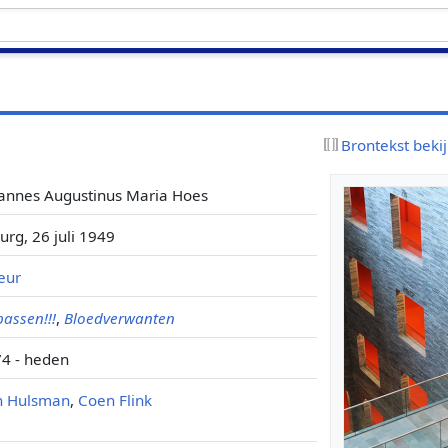
Brontekst beki
annes Augustinus Maria Hoes
burg, 26 juli 1949
eur
assen!!!
,
Bloedverwanten
4 - heden
n Hulsman
,
Coen Flink