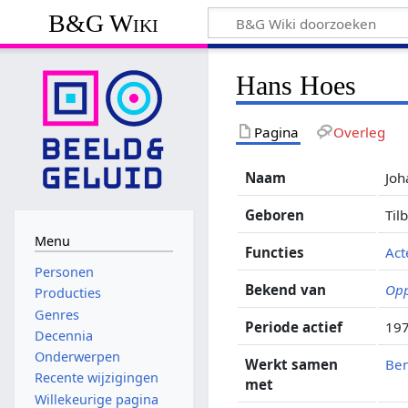
B&G Wiki
Hans Hoes
Pagina
Overleg
Naam
Joh
Geboren
Til
Menu
Functies
Act
Personen
Bekend van
Opp
Producties
Genres
Periode actief
197
Decennia
Onderwerpen
Werkt samen
Be
Recente wijzigingen
met
Willekeurige pagina