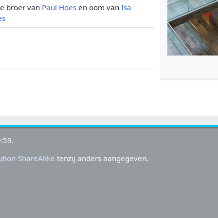
de broer van
Paul Hoes
en oom van
Isa
es
:59.
tion-ShareAlike
tenzij anders aangegeven.