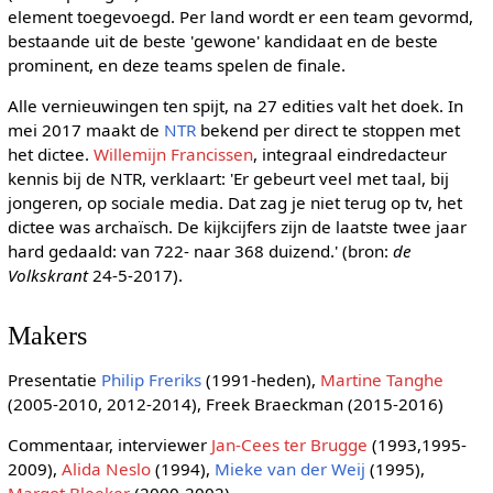
element toegevoegd. Per land wordt er een team gevormd,
bestaande uit de beste 'gewone' kandidaat en de beste
prominent, en deze teams spelen de finale.
Alle vernieuwingen ten spijt, na 27 edities valt het doek. In
mei 2017 maakt de
NTR
bekend per direct te stoppen met
het dictee.
Willemijn Francissen
, integraal eindredacteur
kennis bij de NTR, verklaart: 'Er gebeurt veel met taal, bij
jongeren, op sociale media. Dat zag je niet terug op tv, het
dictee was archaïsch. De kijkcijfers zijn de laatste twee jaar
hard gedaald: van 722- naar 368 duizend.' (bron:
de
Volkskrant
24-5-2017).
Makers
Presentatie
Philip Freriks
(1991-heden),
Martine Tanghe
(2005-2010, 2012-2014), Freek Braeckman (2015-2016)
Commentaar, interviewer
Jan-Cees ter Brugge
(1993,1995-
2009),
Alida Neslo
(1994),
Mieke van der Weij
(1995),
Margot Bleeker
(2000-2002)