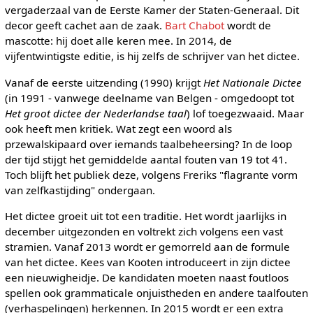
vergaderzaal van de Eerste Kamer der Staten-Generaal. Dit
decor geeft cachet aan de zaak.
Bart Chabot
wordt de
mascotte: hij doet alle keren mee. In 2014, de
vijfentwintigste editie, is hij zelfs de schrijver van het dictee.
Vanaf de eerste uitzending (1990) krijgt
Het Nationale Dictee
(in 1991 - vanwege deelname van Belgen - omgedoopt tot
Het groot dictee der Nederlandse taal
) lof toegezwaaid. Maar
ook heeft men kritiek. Wat zegt een woord als
przewalskipaard over iemands taalbeheersing? In de loop
der tijd stijgt het gemiddelde aantal fouten van 19 tot 41.
Toch blijft het publiek deze, volgens Freriks "flagrante vorm
van zelfkastijding" ondergaan.
Het dictee groeit uit tot een traditie. Het wordt jaarlijks in
december uitgezonden en voltrekt zich volgens een vast
stramien. Vanaf 2013 wordt er gemorreld aan de formule
van het dictee. Kees van Kooten introduceert in zijn dictee
een nieuwigheidje. De kandidaten moeten naast foutloos
spellen ook grammaticale onjuistheden en andere taalfouten
(verhaspelingen) herkennen. In 2015 wordt er een extra