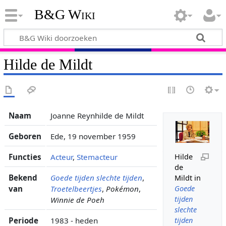
B&G Wiki
Hilde de Mildt
Naam
Joanne Reynhilde de Mildt
Geboren
Ede, 19 november 1959
Functies
Acteur
,
Stemacteur
Hilde
de
Bekend
Goede tijden slechte tijden
,
Mildt in
van
Troetelbeertjes
,
Pokémon
,
Goede
tijden
Winnie de Poeh
slechte
Periode
1983 - heden
tijden