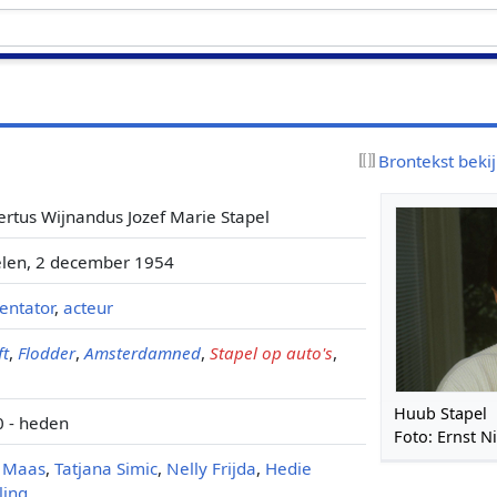
Brontekst beki
rtus Wijnandus Jozef Marie Stapel
len, 2 december 1954
entator
,
acteur
ft
,
Flodder
,
Amsterdamned
,
Stapel op auto's
,
Huub Stapel
 - heden
Foto: Ernst 
k Maas
,
Tatjana Simic
,
Nelly Frijda
,
Hedie
ling