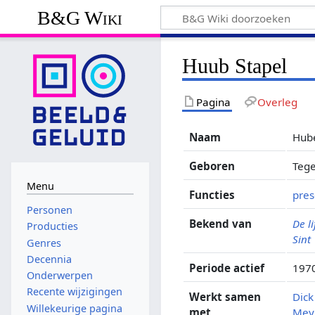
B&G Wiki
Huub Stapel
Pagina
Overleg
Naam
Hube
Geboren
Tege
Menu
Functies
pres
Personen
Bekend van
De li
Producties
Sint
Genres
Decennia
Periode actief
1970
Onderwerpen
Recente wijzigingen
Werkt samen
Dic
Willekeurige pagina
met
Mey