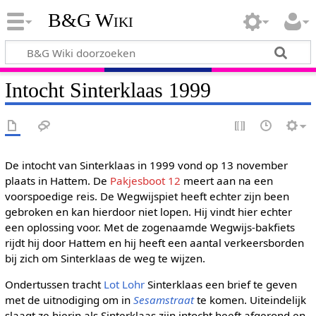
B&G Wiki
Intocht Sinterklaas 1999
De intocht van Sinterklaas in 1999 vond op 13 november
plaats in Hattem. De
Pakjesboot 12
meert aan na een
voorspoedige reis. De Wegwijspiet heeft echter zijn been
gebroken en kan hierdoor niet lopen. Hij vindt hier echter
een oplossing voor. Met de zogenaamde Wegwijs-bakfiets
rijdt hij door Hattem en hij heeft een aantal verkeersborden
bij zich om Sinterklaas de weg te wijzen.
Ondertussen tracht
Lot Lohr
Sinterklaas een brief te geven
met de uitnodiging om in
Sesamstraat
te komen. Uiteindelijk
slaagt ze hierin als Sinterklaas zijn intocht heeft afgerond en