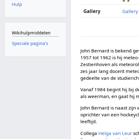
Hulp
Gallery
Gallery
Wikihulpmiddelen
Speciale pagina's
John Bernard is bekend g
1957 tot 1962 is hij meteo-
Zestienhoven als meteorolo
zes jaar lang docent mete
gedeelte van de studieric
Vanaf 1984 begint hij bij 
als weerman, en gaat hij m
John Bernard is naast zij
oprichter van een hockeycl
leeftijd.
Collega
Helga van Leur
sch