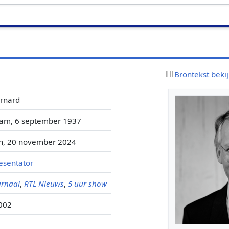
Brontekst beki
ernard
dam, 6 september 1937
n, 20 november 2024
esentator
urnaal
,
RTL Nieuws
,
5 uur show
002