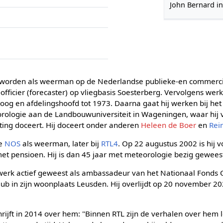
John Bernard i
eworden als weerman op de Nederlandse publieke-en commercië
officier (forecaster) op vliegbasis Soesterberg. Vervolgens werkt 
og en afdelingshoofd tot 1973. Daarna gaat hij werken bij het K
orologie aan de Landbouwuniversiteit in Wageningen, waar hij v
hting doceert. Hij doceert onder anderen
Heleen de Boer
en
Rei
de
NOS
als weerman, later bij
RTL4
. Op 22 augustus 2002 is hij vo
et pensioen. Hij is dan 45 jaar met meteorologie bezig gewees
n werk actief geweest als ambassadeur van het Nationaal Fonds
ub in zijn woonplaats Leusden. Hij overlijdt op 20 november 20
rijft in 2014 over hem: "Binnen RTL zijn de verhalen over hem 