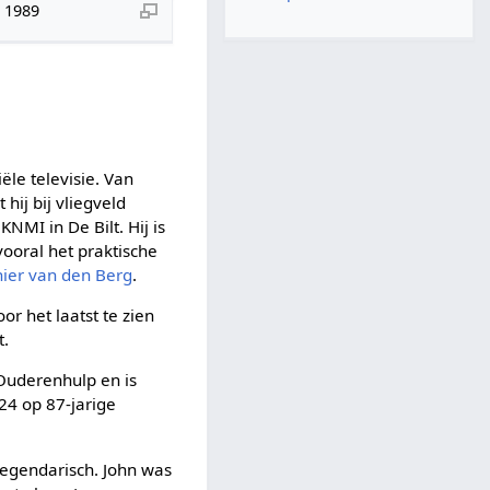
n 1989
le televisie. Van
hij bij vliegveld
NMI in De Bilt. Hij is
ooral het praktische
nier van den Berg
.
or het laatst te zien
t.
 Ouderenhulp en is
24 op 87-jarige
legendarisch. John was