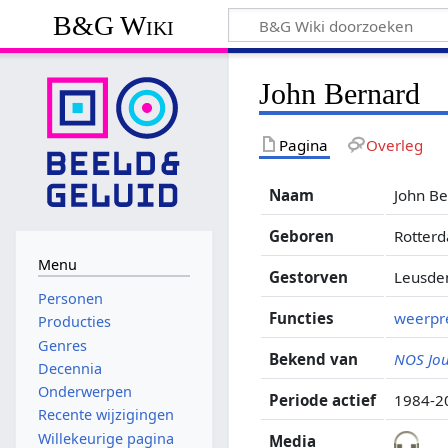
B&G Wiki
John Bernard
Pagina
Overleg
Naam
John B
Geboren
Rotter
Menu
Gestorven
Leusde
Personen
Functies
weerpr
Producties
Genres
Bekend van
NOS Jo
Decennia
Onderwerpen
Periode actief
1984-2
Recente wijzigingen
Willekeurige pagina
Media