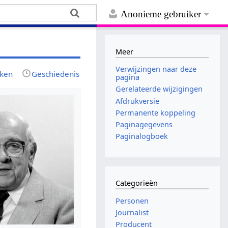
Anonieme gebruiker
Meer
Verwijzingen naar deze
jken
Geschiedenis
pagina
Gerelateerde wijzigingen
Afdrukversie
Permanente koppeling
Paginagegevens
Paginalogboek
Categorieën
Personen
Journalist
Producent