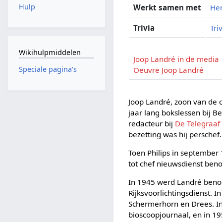
Hulp
Werkt samen met
He
Trivia
Tri
Wikihulpmiddelen
Joop Landré in de media
Speciale pagina's
Oeuvre Joop Landré
Joop Landré, zoon van de 
jaar lang bokslessen bij B
redacteur bij
De Telegraaf
bezetting was hij perschef.
Toen Philips in september
tot chef nieuwsdienst ben
In 1945 werd Landré benoe
Rijksvoorlichtingsdienst. I
Schermerhorn en Drees. In 
bioscoopjournaal, en in 19