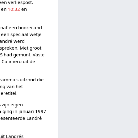
en verliespost.
en
10:32
en
anaf een booreiland
 een speciaal wetje
Landré werd
 spreken. Met groot
OS had gemunt. Vaste
je Calimero uit de
gramma's uitzond die
ing van het
retitel.
 zijn eigen
 ging in januari 1997
resenteerde Landré
uit Landrés