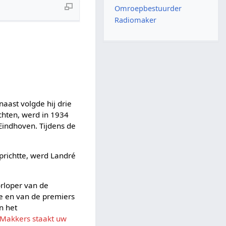
Omroepbestuurder
Radiomaker
aast volgde hij drie
echten, werd in 1934
 Eindhoven. Tijdens de
prichtte, werd Landré
orloper van de
lie en van de premiers
n het
Makkers staakt uw