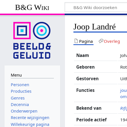
B&G Wiki
Joop Landré
Pagina
Overleg
Naam
Joh
Geboren
Ro
Menu
Gestorven
Uit
Personen
Functies
jou
Producties
om
Genres
Decennia
Bekend van
Rif
Onderwerpen
Recente wijzigingen
Periode actief
19
Willekeurige pagina