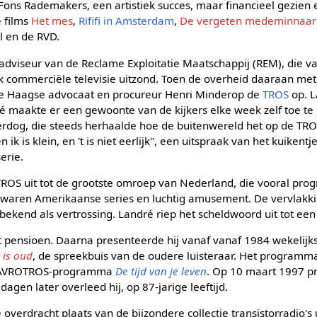
Fons Rademakers, een artistiek succes, maar financieel gezien e
 films
Het mes
,
Rififi in Amsterdam
,
De vergeten medeminnaar
l en de RVD.
adviseur van de Reclame Exploitatie Maatschappij (REM), die v
k commerciële televisie uitzond. Toen de overheid daaraan met
 de Haagse advocaat en procureur Henri Minderop de
TROS
op. 
é maakte er een gewoonte van de kijkers elke week zelf toe te
rdog, die steeds herhaalde hoe de buitenwereld het op de TR
en ik is klein, en 't is niet eerlijk", een uitspraak van het kuikent
erie.
TROS uit tot de grootste omroep van Nederland, die vooral pro
at waren Amerikaanse series en luchtig amusement. De vervlakk
end als vertrossing. Landré riep het scheldwoord uit tot een e
 pensioen. Daarna presenteerde hij vanaf vanaf 1984 wekelijks
 is oud
, de spreekbuis van de oudere luisteraar. Het programma
e AVROTROS-programma
De tijd van je leven
. Op 10 maart 1997 p
dagen later overleed hij, op 87-jarige leeftijd.
verdracht plaats van de bijzondere collectie transistorradio's 