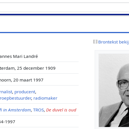
Brontekst beki
annes Mari Landré
tterdam, 25 december 1909
hoorn, 20 maart 1997
rnalist
,
producent
,
roepbestuurder
,
radiomaker
ifi in Amsterdam
,
TROS
,
De duvel is oud
44-1997