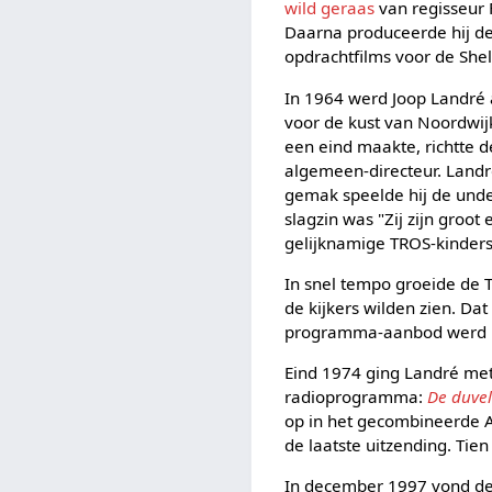
wild geraas
van regisseur 
Daarna produceerde hij de
opdrachtfilms voor de Shel
In 1964 werd Joop Landré 
voor de kust van Noordwij
een eind maakte, richtte
algemeen-directeur. Landr
gemak speelde hij de unde
slagzin was "Zij zijn groot 
gelijknamige TROS-kinders
In snel tempo groeide de 
de kijkers wilden zien. D
programma-aanbod werd bek
Eind 1974 ging Landré met
radioprogramma:
De duvel
op in het gecombineerd
de laatste uitzending. Tien 
In december 1997 vond de o