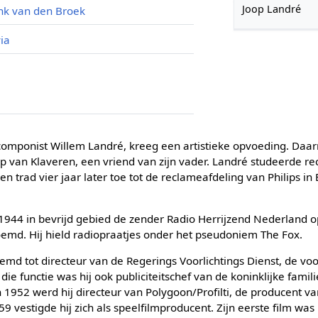
Joop Landré
nk van den Broek
via
componist Willem Landré, kreeg een artistieke opvoeding. Daarn
ep van Klaveren, een vriend van zijn vader. Landré studeerde r
en trad vier jaar later toe tot de reclameafdeling van Philips in
 1944 in bevrijd gebied de zender Radio Herrijzend Nederland o
oemd. Hij hield radiopraatjes onder het pseudoniem The Fox.
md tot directeur van de Regerings Voorlichtings Dienst, de vo
n die functie was hij ook publiciteitschef van de koninklijke fami
1952 werd hij directeur van Polygoon/Profilti, de producent va
59 vestigde hij zich als speelfilmproducent. Zijn eerste film was