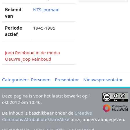
Bekend
NTS Journaal
van
Periode
1945-1985
actief
Joop Reinboud in de media
Oeuvre Joop Reinboud
Categorieën
:
Personen
Presentator
Nieuwspresentator
Deze pagina is voor het laatst bewerkt op 1
okt 2012 om 10:46.
De inhoud is beschikbaar onder de
Creative
Commons Attribution-ShareAlike
tenzij anders aangegeven.