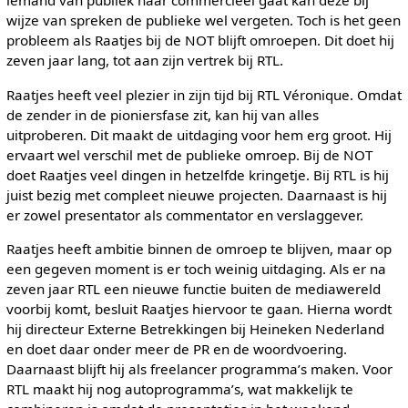
iemand van publiek naar commercieel gaat kan deze bij
wijze van spreken de publieke wel vergeten. Toch is het geen
probleem als Raatjes bij de NOT blijft omroepen. Dit doet hij
zeven jaar lang, tot aan zijn vertrek bij RTL.
Raatjes heeft veel plezier in zijn tijd bij RTL Véronique. Omdat
de zender in de pioniersfase zit, kan hij van alles
uitproberen. Dit maakt de uitdaging voor hem erg groot. Hij
ervaart wel verschil met de publieke omroep. Bij de NOT
doet Raatjes veel dingen in hetzelfde kringetje. Bij RTL is hij
juist bezig met compleet nieuwe projecten. Daarnaast is hij
er zowel presentator als commentator en verslaggever.
Raatjes heeft ambitie binnen de omroep te blijven, maar op
een gegeven moment is er toch weinig uitdaging. Als er na
zeven jaar RTL een nieuwe functie buiten de mediawereld
voorbij komt, besluit Raatjes hiervoor te gaan. Hierna wordt
hij directeur Externe Betrekkingen bij Heineken Nederland
en doet daar onder meer de PR en de woordvoering.
Daarnaast blijft hij als freelancer programma’s maken. Voor
RTL maakt hij nog autoprogramma’s, wat makkelijk te