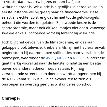
in Amsterdam, waarna hij zes-en-een-half jaar
wiskundeleraar is. Wiskunde is eigenlijk zijn derde keuze. In
eerste instantie wil hij graag naar de filmacademie. Deze
selectie is echter zo streng dat hij niet tot de geluksvogels
behoort die worden toegelaten. Zijn tweede keuze is de
sportacademie, maar ook dit kan Raatjes niet doen, vanwege
zwakke enkels. Zodoende komt hij terecht bij wiskunde.
Toch blijft het gevoel van de filmacademie, en daaraan
gekoppeld ook televisie, kriebelen. Als hij met het lerarenvak
begint stuurt hij daarom open sollicitaties naar verschillende
omroepen, waaronder de
AVRO
,
NCRV
en
NOS
. Zijn interesse
gaat hierbij vooral uit naar de laatste, omdat zij een beetje
boven de andere ledenomroepen staan. Hij mag
verschillende screentesten doen en wordt aangenomen bij
de NOS. Vanaf 1985 is hij in de avonduren te zien als
omroeper en overdag geeft hij wiskundeles op school.
Omroeper
Het leukst aan omroepen vindt Raatjes het improviseren