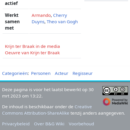
actief
Werkt
Armando
,
Cherry
samen
Duyns
,
Theo van Gogh
met
Krijn ter Braak in de media
Oeuvre van Krijn ter Braak
Categorieën
:
Personen
Acteur
Regisseur
Deze pagina is voor het laatst bewerkt op 30
mrt 2023 om 13:22.
De inhoud is beschikbaar onder de
Creative
Commons Attribution-ShareAlike
tenzij anders aangegeven.
Privacybeleid
Over B&G Wiki
Voorbehoud