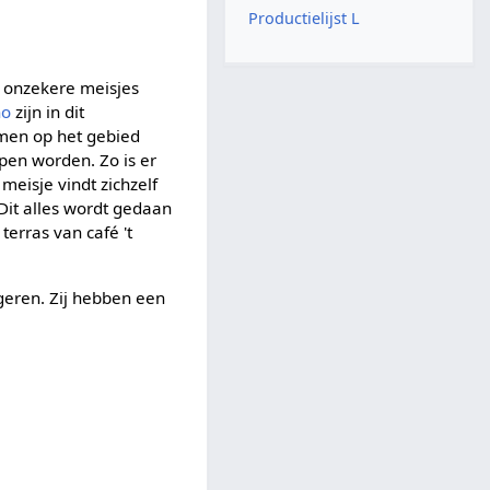
Productielijst L
 onzekere meisjes
no
zijn in dit
emen op het gebied
lpen worden. Zo is er
meisje vindt zichzelf
Dit alles wordt gedaan
erras van café 't
geren. Zij hebben een