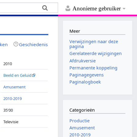
Anonieme gebruiker
Meer
Verwijzingen naar deze
jken
Geschiedenis
pagina
Gerelateerde wijzigingen
Afdrukversie
2010
Permanente koppeling
Paginagegevens
Beeld en Geluid
Paginalogboek
Amusement
2010-2019
Categorieën
35'00
Productie
Televisie
Amusement
2010-2019