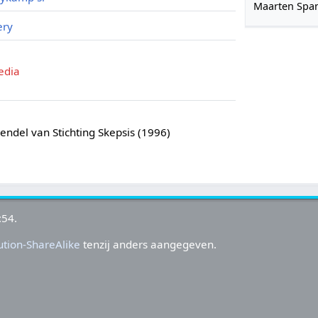
Maarten Span
ery
edia
ndel van Stichting Skepsis (1996)
:54.
tion-ShareAlike
tenzij anders aangegeven.