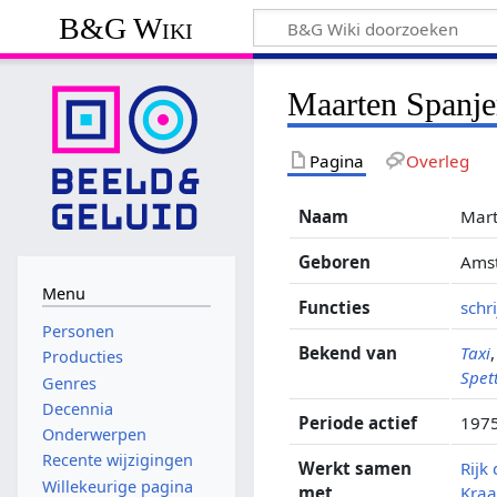
B&G Wiki
Maarten Spanje
Pagina
Overleg
Naam
Mart
Geboren
Amst
Menu
Functies
schri
Personen
Bekend van
Taxi
Producties
Spet
Genres
Decennia
Periode actief
1975
Onderwerpen
Recente wijzigingen
Werkt samen
Rijk
Willekeurige pagina
met
Kra