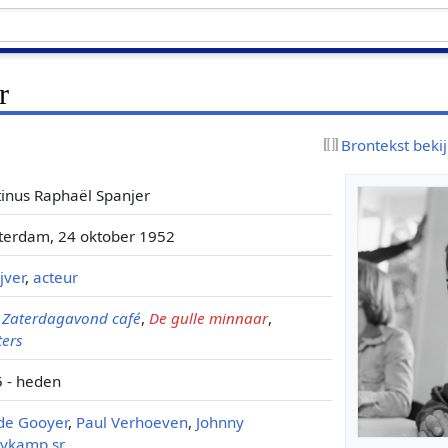
r
Brontekst beki
inus Raphaël Spanjer
erdam, 24 oktober 1952
jver
,
acteur
,
Zaterdagavond café
,
De gulle minnaar
,
ters
 - heden
 de Gooyer
,
Paul Verhoeven
,
Johnny
aykamp sr