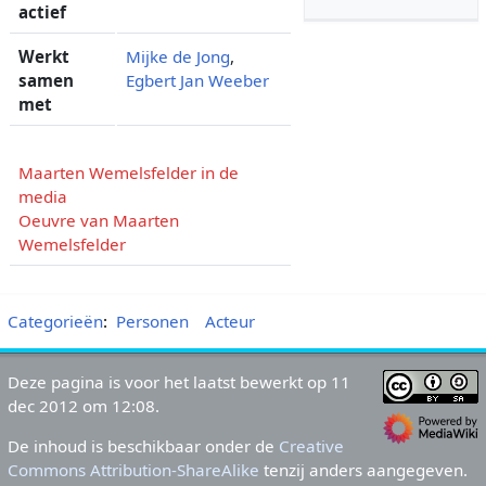
actief
Werkt
Mijke de Jong
,
samen
Egbert Jan Weeber
met
Maarten Wemelsfelder in de
media
Oeuvre van Maarten
Wemelsfelder
Categorieën
:
Personen
Acteur
Deze pagina is voor het laatst bewerkt op 11
dec 2012 om 12:08.
De inhoud is beschikbaar onder de
Creative
Commons Attribution-ShareAlike
tenzij anders aangegeven.