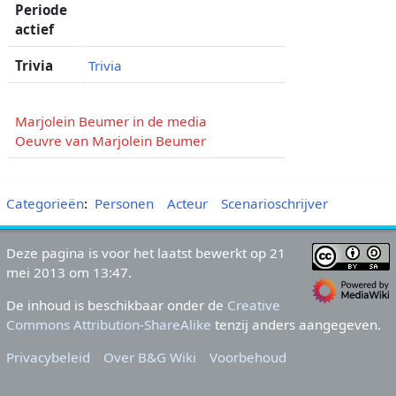
Periode
actief
Trivia
Trivia
Marjolein Beumer in de media
Oeuvre van Marjolein Beumer
Categorieën
:
Personen
Acteur
Scenarioschrijver
Deze pagina is voor het laatst bewerkt op 21
mei 2013 om 13:47.
De inhoud is beschikbaar onder de
Creative
Commons Attribution-ShareAlike
tenzij anders aangegeven.
Privacybeleid
Over B&G Wiki
Voorbehoud