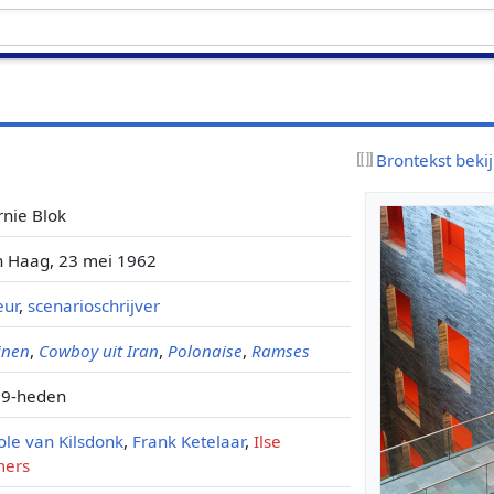
Brontekst beki
nie Blok
 Haag, 23 mei 1962
eur
,
scenarioschrijver
jnen
,
Cowboy uit Iran
,
Polonaise
,
Ramses
89-heden
ole van Kilsdonk
,
Frank Ketelaar
,
Ilse
mers