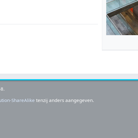
58.
tion-ShareAlike
tenzij anders aangegeven.