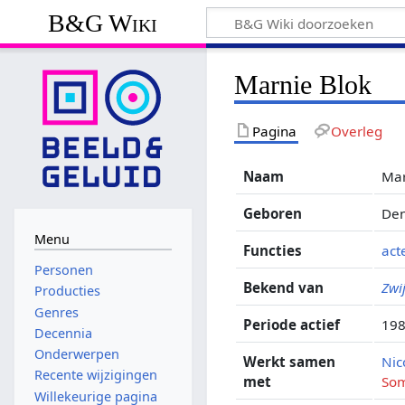
B&G Wiki
Marnie Blok
Pagina
Overleg
Naam
Mar
Geboren
Den
Menu
Functies
act
Personen
Bekend van
Zwi
Producties
Genres
Periode actief
19
Decennia
Onderwerpen
Werkt samen
Nic
Recente wijzigingen
met
So
Willekeurige pagina