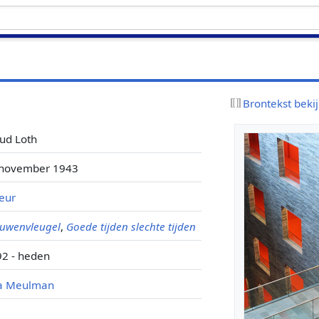
Brontekst beki
ud Loth
4 november 1943
eur
uwenvleugel
,
Goede tijden slechte tijden
2 - heden
a Meulman