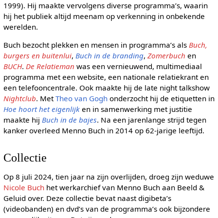
1999). Hij maakte vervolgens diverse programma’s, waarin
hij het publiek altijd meenam op verkenning in onbekende
werelden.
Buch bezocht plekken en mensen in programma’s als
Buch,
burgers en buitenlui
,
Buch in de branding
,
Zomerbuch
en
BUCH
.
De Relatieman
was een vernieuwend, multimediaal
programma met een website, een nationale relatiekrant en
een telefooncentrale. Ook maakte hij de late night talkshow
Nightclub
. Met
Theo van Gogh
onderzocht hij de etiquetten in
Hoe hoort het eigenlijk
en in samenwerking met justitie
maakte hij
Buch in de bajes
. Na een jarenlange strijd tegen
kanker overleed Menno Buch in 2014 op 62-jarige leeftijd.
Collectie
Op 8 juli 2024, tien jaar na zijn overlijden, droeg zijn weduwe
Nicole Buch
het werkarchief van Menno Buch aan Beeld &
Geluid over. Deze collectie bevat naast digibeta’s
(videobanden) en dvd’s van de programma’s ook bijzondere