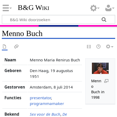
B&G Wiki
Menno Buch
Naam
Menno Maria Renirus Buch
Geboren
Den Haag, 19 augustus
1951
Menn
o
Gestorven
Amsterdam, 8 juli 2014
Buch in
1998
Functies
presentator
,
programmamaker
Bekend
Sex voor de Buch
,
De