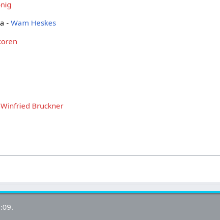
nig
za -
Wam Heskes
koren
,
Winfried Bruckner
.
:09.