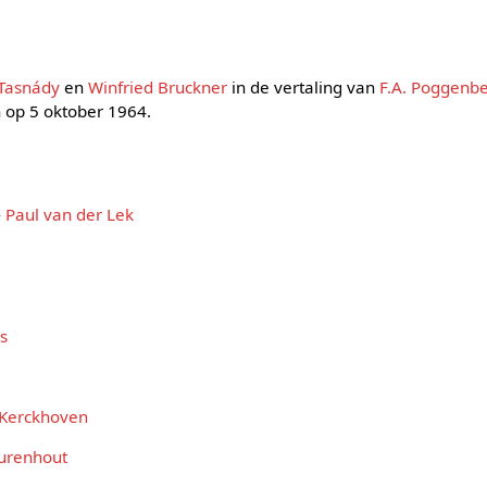
Tasnády
en
Winfried Bruckner
in de vertaling van
F.A. Poggenb
 op 5 oktober 1964.
-
Paul van der Lek
s
 Kerckhoven
Turenhout