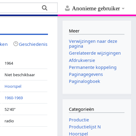
Anonieme gebruiker
Meer
Verwijzingen naar deze
jken
Geschiedenis
pagina
Gerelateerde wijzigingen
Afdrukversie
1964
Permanente koppeling
Paginagegevens
Niet beschikbaar
Paginalogboek
Hoorspel
1960-1969
Categorieën
52'40"
Productie
radio
Productielijst N
Hoorspel