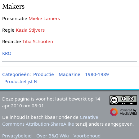
Makers
Presentatie
Mieke Lamers
Regie
Kazia Stijvers
Redactie
Titia Schooten
KRO
Categorieën
:
Productie
Magazine
1980-1989
Productielijst N
Deze pagina is voor het laatst bewerkt op 14
apr 2010 om 08:01.
De inhoud is beschikbaar onder de
Creative
Commons Attribution-ShareAlike
tenzij anders aangegeven.
Privacybeleid
Over B&G Wiki
Voorbehoud