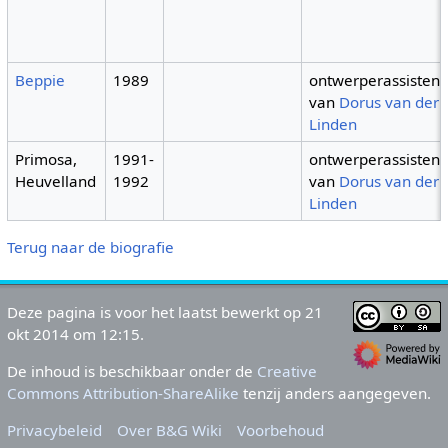
Beppie
1989
ontwerperassistent
van
Dorus van der
Linden
Primosa,
1991-
ontwerperassistent
Heuvelland
1992
van
Dorus van der
Linden
Terug naar de biografie
Deze pagina is voor het laatst bewerkt op 21
okt 2014 om 12:15.
De inhoud is beschikbaar onder de
Creative
Commons Attribution-ShareAlike
tenzij anders aangegeven.
Privacybeleid
Over B&G Wiki
Voorbehoud