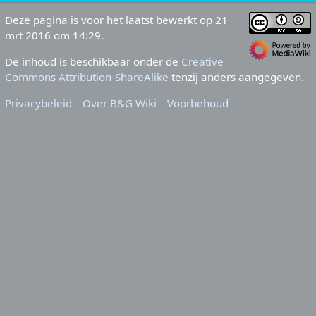
Deze pagina is voor het laatst bewerkt op 21
mrt 2016 om 14:29.
De inhoud is beschikbaar onder de
Creative
Commons Attribution-ShareAlike
tenzij anders aangegeven.
Privacybeleid
Over B&G Wiki
Voorbehoud