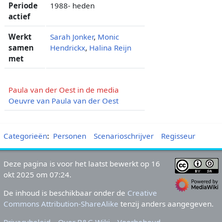
Periode
1988- heden
actief
Werkt
Sarah Jonker
,
Monic
samen
Hendrickx
,
Halina Reijn
met
Paula van der Oest in de media
Oeuvre van Paula van der Oest
Categorieën
:
Personen
Scenarioschrijver
Regisseur
Deze pagina is voor het laatst bewerkt op 16
okt 2025 om 07:24.
De inhoud is beschikbaar onder de
Creative
Commons Attribution-ShareAlike
tenzij anders aangegeven.