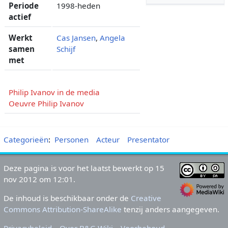
Periode
1998-heden
actief
Werkt
Cas Jansen
,
Angela
samen
Schijf
met
Philip Ivanov in de media
Oeuvre Philip Ivanov
Categorieën
:
Personen
Acteur
Presentator
Deze pagina is voor het laatst bewerkt op 15
nov 2012 om 12:01.
De inhoud is beschikbaar onder de
Creative
Commons Attribution-ShareAlike
tenzij anders aangegeven.