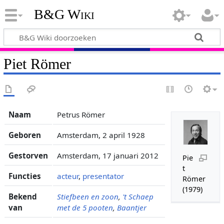
B&G Wiki
Piet Römer
Naam
Petrus Römer
Geboren
Amsterdam, 2 april 1928
Gestorven
Amsterdam, 17 januari 2012
Pie
t
Functies
acteur
,
presentator
Römer
(1979)
Bekend
Stiefbeen en zoon
,
't Schaep
van
met de 5 pooten
,
Baantjer