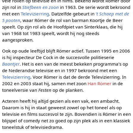
vele rollen op televisie en in films. Bekend wordt Römer door
zijn rol in
Stiefbeen en zoon
in 1963. De serie wordt bekroond
met een
Televizierring
. Datzelfde gebeurt in
't Schaep met de
5 pooten
, waar Römer de rol van barman Koortje de Beer
speelt. Op zijn rol als de Hoofdpiet van Sinterklaas, die hij
van 1968 tot 1983 speelt, wordt hij nog steeds
aangesproken.
Ook op oude leeftijd blijft Römer actief. Tussen 1995 en 2006
is hij inspecteur De Cock in de succesvolle politieserie
Baantjer
. Het is een van de meest bekeken programma’s op
de Nederandse televisie en in 1997 bekroond met een
Televizierring
. Voor Römer is dat de derde Televizierring. In
2002 en 2003 staat hij, samen met zoon
Han Römer
in de
toneelversie van
Festen
op de planken.
Acteren heeft hij altijd gezien als een vak, een ambacht.
Daarom is hij in staat geweest zowel op het toneel als op
televisie en films succesvol te zijn. Bovendien is Römer in een
blijspel of comedy net zo goed op zijn plek als in een klassiek
toneelstuk of televisiedrama.