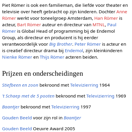
Piet Römer is ook een familieman, die liefde voor theater en
televisie over heeft gebracht op zijn kinderen. Dochter
Anne
Römer
werkt voor toneelgroep Amsterdam,
Han Römer
is
acteur,
Bart Römer
auteur en directeur van
MTNL
,
Paul
Römer
is Global Head of programming bij de Endemol
Group, als directeur en producent is hij eerder
verantwoordelijk voor
Big Brother
.
Peter Römer
is acteur en
is creatief directeur drama bij
Endemol
, zijn kleinkinderen
Nienke Römer
en
Thijs Römer
acteren beiden.
Prijzen en onderscheidingen
Stiefbeen en zoon
bekroond met
Televizierring
1964
't Schaep met de 5 pooten
bekroond met
Televizierring
1969
Baantjer
bekroond met
Televizierring
1997
Gouden Beeld
voor zijn rol in
Baantjer
Gouden Beeld
Oeuvre Award 2005